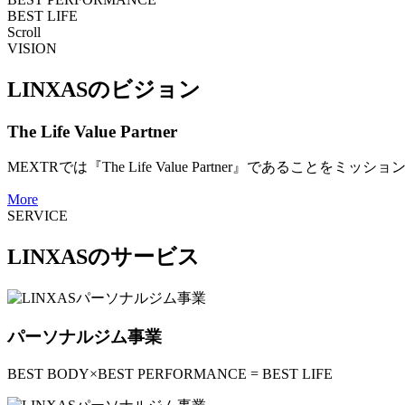
BEST LIFE
Scroll
VISION
LINXASのビジョン
The Life Value Partner
MEXTRでは『The Life Value Partner』で
More
SERVICE
LINXASのサービス
パーソナルジム事業
BEST BODY×BEST PERFORMANCE = BEST LIFE